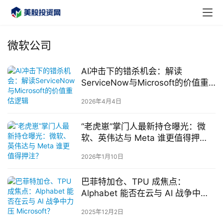
微软公司
AI冲击下的错杀机会：解读
ServiceNow与Microsoft的价值重
估逻辑
2026年4月4日
“老虎崽”掌门人最新持仓曝光：微
软、英伟达与 Meta 谁更值得押
首
注？
页
2026年1月10日
巴菲特加仓、TPU 成焦点：
美
Alphabet 能否在云与 AI 战争中力
股
压 Microsoft？
A
2025年12月2日
P