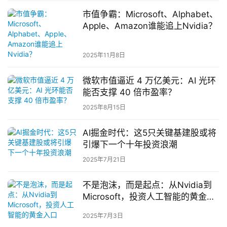
P
市值争霸：Microsoft、Alphabet、
下
Apple、Amazon谁能追上Nvidia？
载
2025年11月8日
美
股
微软市值逼近 4 万亿美元：AI 光环
开
能否支撑 40 倍市盈率？
户
指
2025年8月15日
南
AI掘金时代：这5只关键基建股或将
引爆下一个十年投资浪潮
美
股
2025年7月21日
投
资
不是泡沫，而是起点：从Nvidia到
资
Microsoft，投资人工智能的黄金入
口
讯
2025年7月3日