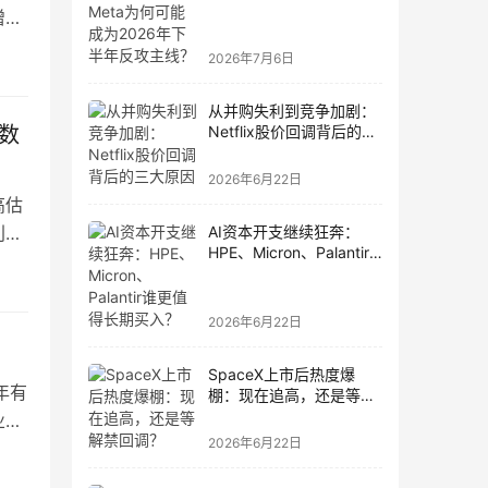
为2026年下半年反攻主
增长
线？
2026年7月6日
从并购失利到竞争加剧：
数
Netflix股价回调背后的三
大原因
2026年6月22日
高估
利增
AI资本开支继续狂奔：
HPE、Micron、Palantir
谁更值得长期买入？
2026年6月22日
SpaceX上市后热度爆
十年有
棚：现在追高，还是等解
禁回调？
业领
2026年6月22日