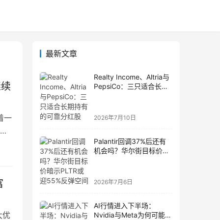
最新文章
Realty Income、Altria与
继续
PepsiCo：三只适合长期
持有的可靠分红股
着一
2026年7月10日
否
Palantir回调37%后还有
机会吗？华尔街目标价暗
示PLTR或迎55%反弹空
间
富
2026年7月6日
AI行情进入下半场：
大优
Nvidia与Meta为何可能成