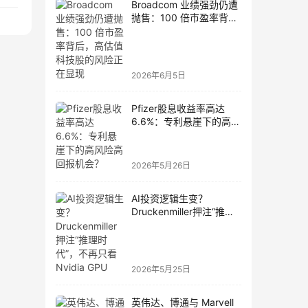
Broadcom 业绩强劲仍遭
抛售：100 倍市盈率背
后，高估值科技股的风险
正在显现
2026年6月5日
Pfizer股息收益率高达
6.6%：专利悬崖下的高风
险高回报机会？
2026年5月26日
AI投资逻辑生变？
Druckenmiller押注“推理
时代”，不再只看Nvidia
GPU
2026年5月25日
英伟达、博通与 Marvell