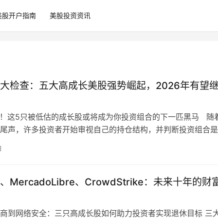
美股开户指南
美股投资资讯
大检查：五大高成长美股强势崛起，2026年有望
I！这5只被低估的成长股或将成为你投资组合的下一匹黑马 随
尾声，许多投资者开始审视自己的持仓结构，并判断投资组合是
若你希望为投资组…
日
le、MercadoLibre、CrowdStrike：未来十年的财
商到网络安全：三只高成长股如何助力投资者实现退休目标 三