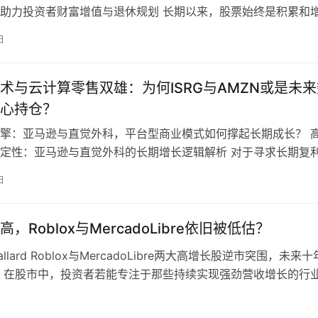
助力投资者财富增值与退休规划 长期以来，股票始终是积累和
工具之一，特别是成长股（Gro…
日
术与云计算零售双雄：为何ISRG与AMZN或是未来
心持仓？
擎：亚马逊与直觉外科，平台型商业模式如何撑起长期成长？ 
定性：亚马逊与直觉外科的长期增长逻辑解析 对于寻求长期复
而言，其实无需过度复杂化。一个…
日
，Roblox与MercadoLibre依旧被低估？
 Ballard Roblox与MercadoLibre两大高增长股逆市突围，未来
 在股市中，投资者若能专注于那些持续实现强劲营收增长的行