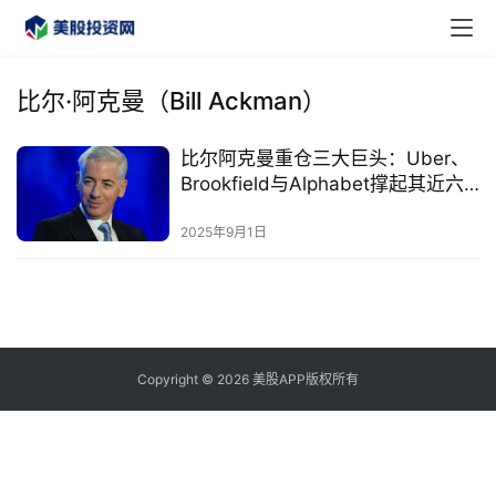
比尔·阿克曼（Bill Ackman）
比尔阿克曼重仓三大巨头：Uber、
首
Brookfield与Alphabet撑起其近六
页
成仓位
2025年9月1日
美
股
A
P
P
Copyright © 2026 美股APP版权所有
下
载
美