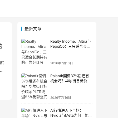
最新文章
Realty Income、Altria与
的
PepsiCo：三只适合长期
持有的可靠分红股
所
2026年7月10日
进
Palantir回调37%后还有
机会吗？华尔街目标价暗
示PLTR或迎55%反弹空
间
2026年7月6日
AI行情进入下半场：
Nvidia与Meta为何可能成