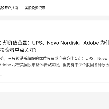
美股开户指南
美股投资资讯
% 却价值凸显：UPS、Novo Nordisk、Adobe 为
投资者重点关注？
势，三只被错杀超跌的优质股票或迎来绝佳买点：UPS、Novo
sk、Adobe 尽管美国股市整体表现亮眼，但仍有不少个股因各种原
常，股价遭遇重估下…
1日