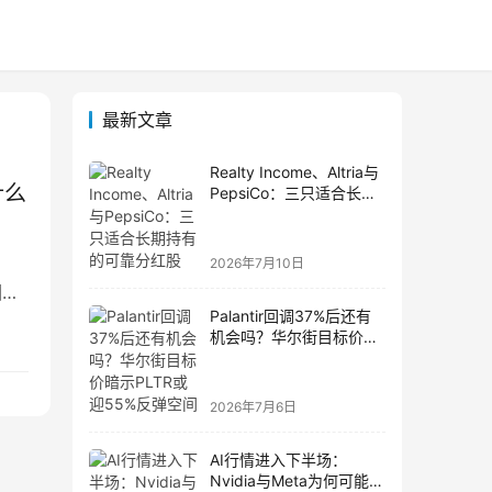
最新文章
Realty Income、Altria与
什么
PepsiCo：三只适合长期
持有的可靠分红股
2026年7月10日
因备
Palantir回调37%后还有
机会吗？华尔街目标价暗
示PLTR或迎55%反弹空
间
2026年7月6日
AI行情进入下半场：
Nvidia与Meta为何可能成