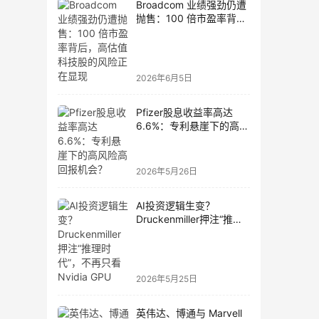
Broadcom 业绩强劲仍遭
抛售：100 倍市盈率背
后，高估值科技股的风险
正在显现
2026年6月5日
Pfizer股息收益率高达
6.6%：专利悬崖下的高风
险高回报机会？
2026年5月26日
AI投资逻辑生变？
Druckenmiller押注“推理
时代”，不再只看Nvidia
GPU
2026年5月25日
英伟达、博通与 Marvell