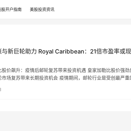
美股开户指南
美股投资资讯
与新巨轮助力 Royal Caribbean：21倍市盈率或
比股价飙升：疫情后邮轮复苏带来投资机遇 皇家加勒比股价强劲
轮市场复苏带来长期投资机会 疫情期间，邮轮行业是受创最严重
仅运营几乎被全面限制，维持一…
日