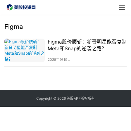
Figma
Figma股价腰斩：新晋明星能否复制
首
Meta和Snap的逆袭之路？
页
2025年9月9日
美
股
A
P
P
Copyright © 2026 美股APP版权所有
下
载
美