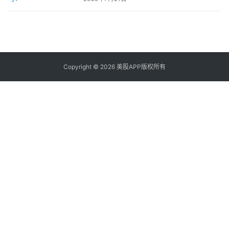
股
开
户
指
南
Copyright © 2026 美股APP版权所有
美
股
投
资
资
讯