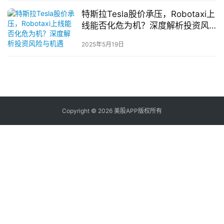
股
特斯拉Tesla股价承压，Robotaxi上
开
线能否化危为机？深度解析投资风
户
险与机遇
指
2025年5月19日
南
美
股
投
Copyright © 2026 美股APP版权所有
资
资
讯