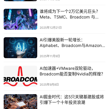
股
谁将成为下一个2万亿美元巨头？
A
Meta、TSMC、Broadcom 与
P
Tesla 的终极对决
P
2025年12月21日
下
载
AI引爆美股新一轮增长：
Alphabet、Broadcom与Amazon
美
成为2025最具潜力三强
股
2025年11月9日
开
户
AI加速器+VMware双轮驱动，
指
Broadcom能否复制Nvidia的辉煌？
南
2025年9月8日
美
股
AI掘金时代：这5只关键基建股或将
投
引爆下一个十年投资浪潮
资