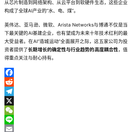
从芯片制造到网络架构、从云平台到软硬件生态，这些企业
构成了全球AI产业的“水、电、煤”。
英伟达、亚马逊、微软、Arista Networks与博通不仅是当
下最关键的AI基建企业，也有望成为未来十年技术红利的最
大受益者。在AI“造城运动”全面展开之际，这五家公司为投
资者提供了
长期增长的确定性与行业趋势的高度耦合性
，值
得重点关注与耐心持有。
F
a
R
c
e
T
e
d
e
X
b
d
l
W
o
i
e
e
L