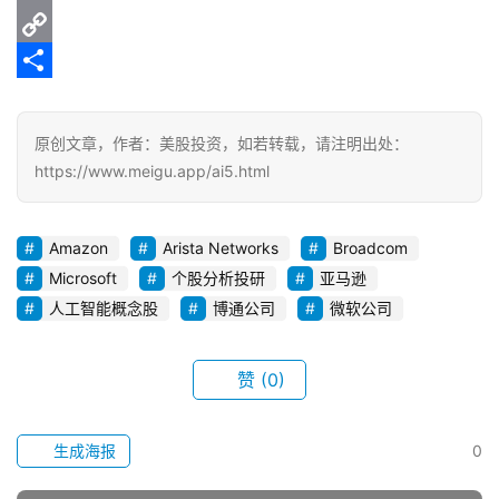
o
t
g
C
i
E
k
r
h
n
m
C
a
a
e
a
o
分
m
t
i
p
享
原创文章，作者：美股投资，如若转载，请注明出处：
l
y
https://www.meigu.app/ai5.html
L
i
Amazon
Arista Networks
Broadcom
n
Microsoft
个股分析投研
亚马逊
k
人工智能概念股
博通公司
微软公司
赞
(0)
生成海报
0