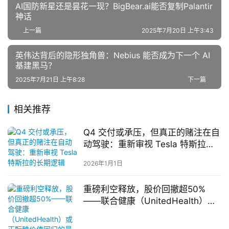
AI国防新星还是昙花一现？BigBear.ai能否复制Palantir
神话
上一篇
2025年7月20日 上午3:43
英伟达背后的隐形独角兽：Nebius 能否成为下一个 AI
基建黑马？
2025年7月21日 上午8:28
下一篇
相关推荐
Q4 交付或承压，但真正的赌注在自
动驾驶：重新审视 Tesla 特斯拉的
长期逻辑
2026年1月1日
重磅利空释放，股价回撤超50%
——联合健康（UnitedHealth）或
正酝酿价值回归的最后洗盘