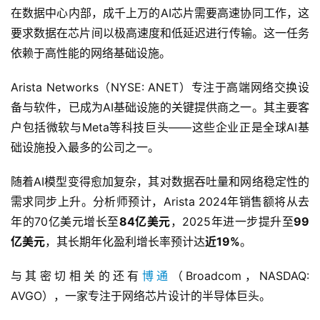
在数据中心内部，成千上万的AI芯片需要高速协同工作，这
要求数据在芯片间以极高速度和低延迟进行传输。这一任务
依赖于高性能的网络基础设施。
Arista Networks（NYSE: ANET）专注于高端网络交换设
备与软件，已成为AI基础设施的关键提供商之一。其主要客
户包括微软与Meta等科技巨头——这些企业正是全球AI基
础设施投入最多的公司之一。
首
页
随着AI模型变得愈加复杂，其对数据吞吐量和网络稳定性的
需求同步上升。分析师预计，Arista 2024年销售额将从去
美
年的70亿美元增长至
84亿美元
，2025年进一步提升至
99
股
亿美元
，其长期年化盈利增长率预计达
近19%
。
A
P
与其密切相关的还有
博通
（Broadcom，NASDAQ: 
P
下
AVGO），一家专注于网络芯片设计的半导体巨头。
载