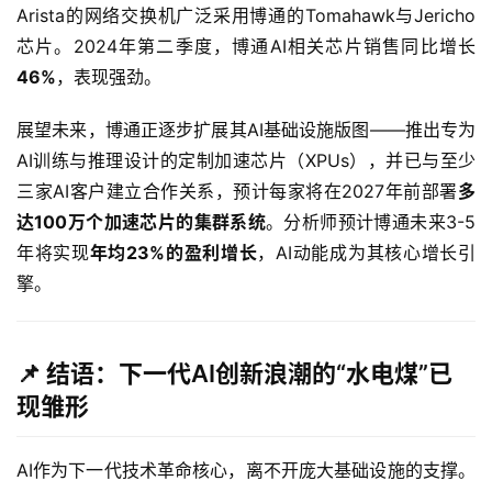
Arista的网络交换机广泛采用博通的Tomahawk与Jericho
芯片。2024年第二季度，博通AI相关芯片销售同比增长
美
股
46%
，表现强劲。
开
户
展望未来，博通正逐步扩展其AI基础设施版图——推出专为
指
AI训练与推理设计的定制加速芯片（XPUs），并已与至少
南
三家AI客户建立合作关系，预计每家将在2027年前部署
多
达100万个加速芯片的集群系统
。分析师预计博通未来3-5
美
年将实现
年均23%的盈利增长
，AI动能成为其核心增长引
股
擎。
投
资
资
📌 结语：下一代AI创新浪潮的“水电煤”已
讯
现雏形
AI作为下一代技术革命核心，离不开庞大基础设施的支撑。