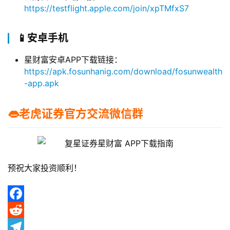
https://testflight.apple.com/join/xpTMfxS7
📱安卓手机
星财富安卓APP下载链接：
https://apk.fosunhanig.com/download/fosunwealth
-app.apk
👄老虎证券官方交流微信群
预祝大家投资顺利！
首
页
F
a
R