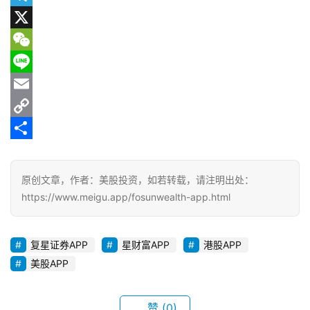
美
c
e
T
股
e
d
e
X
A
P
b
d
l
W
P
o
i
e
e
L
下
o
t
g
C
i
E
载
k
r
h
n
m
C
美
a
a
e
a
o
分
股
m
t
i
p
享
原创文章，作者：美股投资，如若转载，请注明出处：
开
l
y
户
https://www.meigu.app/fosunwealth-app.html
指
L
南
i
复星证券APP
星财富APP
港股APP
n
美股APP
美
k
股
投
赞
(0)