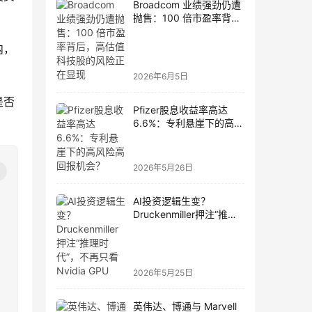
Broadcom 业绩强劲仍遭
抛售：100 倍市盈率背
后，高估值科技股的风险
正在显现
内，
2026年6月5日
是否
Pfizer股息收益率高达
6.6%：专利悬崖下的高风
险高回报机会？
2026年5月26日
AI投资逻辑生变？
Druckenmiller押注“推理
时代”，不再只看Nvidia
GPU
2026年5月25日
英伟达、博通与 Marvell