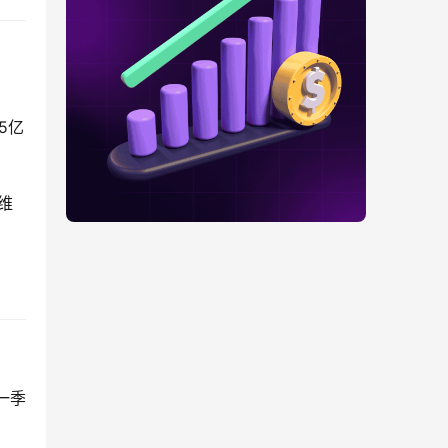
5亿
维
一季