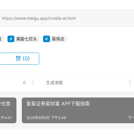
ww.meigu.app/nvidia-ai.html
股
美股七巨头
英伟达
赞
(0)
0
生成海报
持仓首
复星证券星财富 APP下载指南
午4:01
2025年6月6日 下午3:48
下