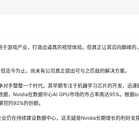
泛应用于游戏产业，打造出逼真的视觉体验。但真正让其迈向巅峰的
，但迄今为止，尚未有公司真正提出可与之匹敌的解决方案。
领先竞争对手整整一个时代。其早期专注于机器学习芯片的开发，迅速
）数据，Nvidia在数据中心AI GPU市场的市占率高达95%。根据IoT
旧掌控约92%的份额。
业仍在持续建设数据中心，这无疑是Nvidia长期增长的利好支