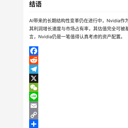
结语
AI带来的长期结构性变革仍在进行中，Nvidi
其利润增长速度与市场占有率，其估值完全可被基
言，Nvidia仍是一笔值得认真考虑的资产配置。
F
a
R
c
e
T
e
d
e
X
b
d
l
W
o
i
e
e
L
o
t
g
C
i
E
k
r
h
n
m
C