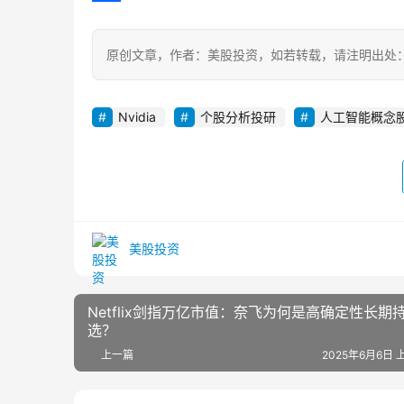
a
a
e
a
o
分
m
t
i
p
享
原创文章，作者：美股投资，如若转载，请注明出处：https://w
l
y
L
Nvidia
个股分析投研
人工智能概念
i
n
k
美股投资
Netflix剑指万亿市值：奈飞为何是高确定性长期
选？
上一篇
2025年6月6日 上