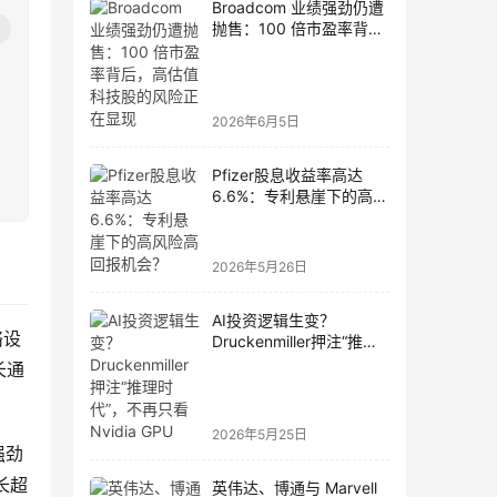
Broadcom 业绩强劲仍遭
抛售：100 倍市盈率背
后，高估值科技股的风险
正在显现
2026年6月5日
Pfizer股息收益率高达
6.6%：专利悬崖下的高风
险高回报机会？
2026年5月26日
AI投资逻辑生变？
络设
Druckenmiller押注“推理
时代”，不再只看Nvidia
长通
GPU
2026年5月25日
强劲
长超
英伟达、博通与 Marvell