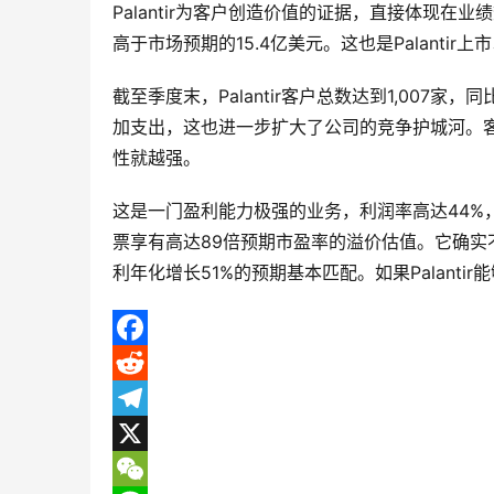
Palantir为客户创造价值的证据，直接体现在
高于市场预期的15.4亿美元。这也是Palantir
截至季度末，Palantir客户总数达到1,007
加支出，这也进一步扩大了公司的竞争护城河。客户越深
性就越强。
这是一门盈利能力极强的业务，利润率高达44%，
票享有高达89倍预期市盈率的溢价估值。它确
利年化增长51%的预期基本匹配。如果Palant
F
a
R
c
e
T
e
d
e
X