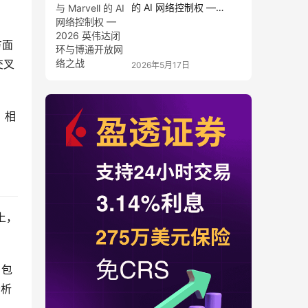
的 AI 网络控制权 —
2026 英伟达闭环与博通
开放网络之战
方面
交叉
2026年5月17日
，相
上，
，包
分析