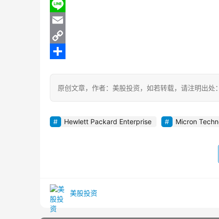
b
d
l
W
o
i
e
e
L
o
t
g
C
i
E
k
r
h
n
m
C
a
a
e
a
o
分
m
t
i
p
享
原创文章，作者：美股投资，如若转载，请注明出处：https://www
l
y
L
Hewlett Packard Enterprise
Micron Techn
i
n
k
美股投资