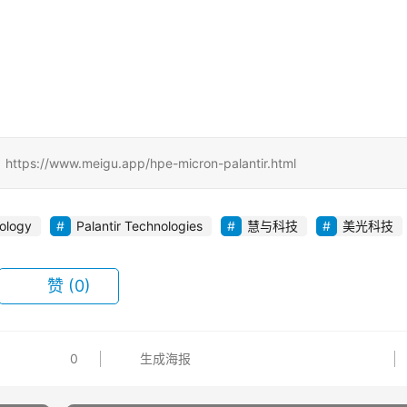
.meigu.app/hpe-micron-palantir.html
ology
Palantir Technologies
慧与科技
美光科技
赞
(0)
0
生成海报