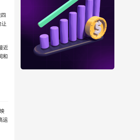
续四
也让
接近
润和
映
提高运