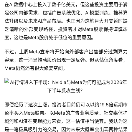
在AI数据中心上投入了数千亿美元，但这些投资主要用于满
足公司内部需求，包括广告系统优化、AI模型训练、推荐算
首
法升级以及未来AI产品布局。也正因为这笔巨大开支暂时缺
页
乏清晰的外部变现路径，投资者才对Meta股票保持谨慎态
度，这也是Meta股价处于低位的重要原因。
美
股
不过，上周Meta宣布将开始向外部客户出售部分过剩算力
A
容量，这一消息推动股价出现一定反弹。但从估值角度看，
P
Meta仍然还有很大修复空间。
P
下
载
美
即便经历了这次上涨，投资者目前仍可以以约19.5倍远期市
股
开
盈率买入Meta股票。以Meta的广告业务质量、社交媒体护
户
城河和AI潜在变现能力来看，这一估值相当便宜。我认为这
指
是一笔极具吸引力的交易，因为未来大概率会出现两种结果