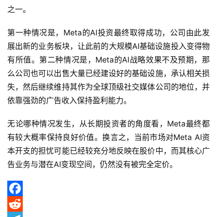
南
之一。
美
第一种情况是，Meta的AI投资最终取得成功，公司由此发
股
展出新的业务板块，让此前的大规模AI基础设施投入变得物
投
有所值。第二种情况是，Meta的AI战略效果不及预期，那
资
么公司也可以出售大量已经建设好的基础设施，承认相关损
资
失，然后继续维持其作为全球顶级社交媒体公司的地位，并
讯
依靠强劲的广告收入保持盈利能力。
无论哪种情况发生，从长期投资者的角度看，Meta最终都
有较大概率保持良好价值。换言之，当前市场对Meta AI资
本开支的担忧可能已经较充分地反映在股价中，而其核心广
告业务与潜在AI变现空间，仍然没有被完全定价。
F