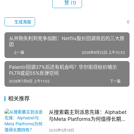
赞
(1)
生成海报
0
从并购失利到竞争加剧：Netflix股价回调背后的三大原
因
上一篇
2026年6月22日 上午10:53
Palantir回调37%后还有机会吗？华尔街目标价暗示
PLTR或迎55%反弹空间
2026年7月6日 上午11:02
下一篇
相关推荐
从搜索霸主到派息先锋：Alphabet
与Meta Platforms为何值得长期持
有？
2025年5月16日