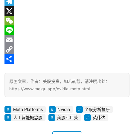
a
R
c
e
T
e
d
e
X
b
d
l
W
o
i
e
e
L
o
t
g
C
i
E
k
r
h
n
m
C
a
a
e
a
o
分
m
t
i
p
享
原创文章，作者：美股投资，如若转载，请注明出处：
l
y
https://www.meigu.app/nvidia-meta.html
L
i
Meta Platforms
Nvidia
个股分析投研
n
人工智能概念股
美股七巨头
英伟达
k