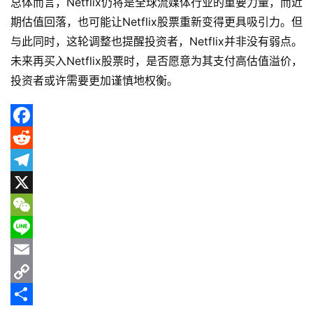
总体而言，Netflix仍将是全球流媒体行业的重要力量，而近
资
期估值回落，也可能让Netflix股票重新变得更具吸引力。但
资
与此同时，这轮调整也提醒投资者，Netflix并非没有弱点。
讯
未来再买入Netflix股票时，是否愿意为其支付高估值溢价，
投资者或许需要更加谨慎地权衡。
F
a
R
c
e
T
e
d
e
X
b
d
l
W
o
i
e
e
L
o
t
g
C
i
E
k
r
h
n
m
C