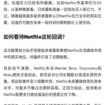
调，估值压力已经有所缓解。当前Netflix市盈率约为25
美
倍，从某种角度看，已经重新具备一定低估买入吸引力。不
股
A
过，随着越来越多投资者重新认识Netflix在行业中的现实位
P
置，估值仍可能在未来一段时间内限制股价上涨空间。
P
下
如何看待Netflix这轮回调？
载
这次股票拆分似乎促使投资者重新审视Netflix在流媒体市场
美
股
中的真实地位，并最终引发了近期抛售。
开
户
目前尚不清楚，Netflix失去Warner Bros. Discovery和
指
Roku相关交易机会，是否会对公司长期股价造成实质性伤
南
害。但这些事件至少提醒市场：Netflix未来要继续领先竞争
对手，可能并不像过去那样容易。正因为如此，投资者对
美
Netflix股票支付高估值溢价的意愿正在下降。
股
投