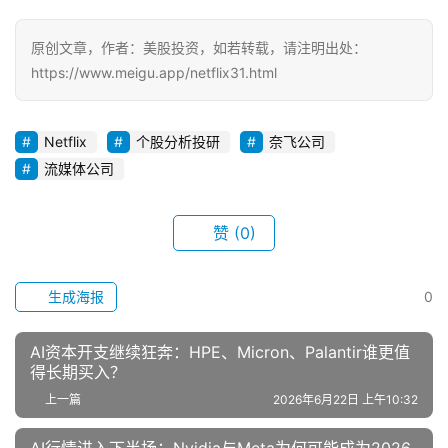
a
a
e
a
o
分
m
t
i
p
享
原创文章，作者：美股投资，如若转载，请注明出处：
l
y
https://www.meigu.app/netflix31.html
L
i
Netflix
个股分析投研
奈飞公司
n
流媒体公司
k
赞
(0)
生成海报
0
AI资本开支继续狂奔：HPE、Micron、Palantir谁更值
得长期买入？
上一篇
2026年6月22日 上午10:32