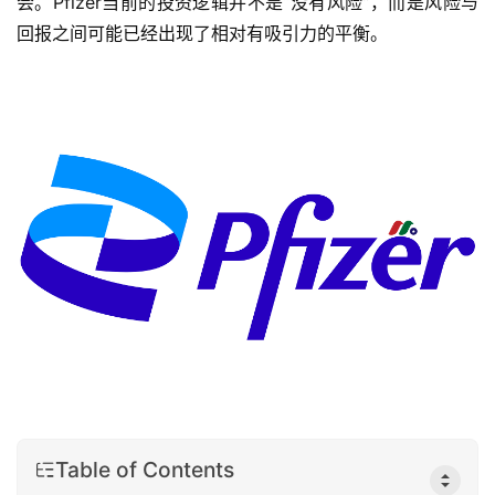
会。Pfizer当前的投资逻辑并不是“没有风险”，而是风险与
回报之间可能已经出现了相对有吸引力的平衡。
Table of Contents