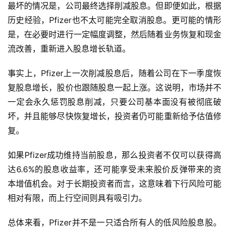
最坏的情况是，公司最终选择削减股息。但即便如此，根据
资
历史经验，Pfizer也不太可能完全取消股息。更可能的情形
资
讯
是，在必要时进行一定幅度调整，然后随着业务恢复和现金
流改善，重新进入股息增长轨道。
事实上，Pfizer上一次削减股息后，随着公司在下一季度恢
复股息增长，股价也跟随股息一起上涨。这说明，市场并不
一定会永久惩罚股息削减，只要公司基本面没有被彻底破
坏，并且能够尽快恢复增长，投资者仍可能重新给予估值修
复。
如果Pfizer成功维持当前股息，那么投资者不仅可以获得高
达6.6%的股息收益率，还可能享受未来股价反弹带来的资
本增值机会。对于长期投资者而言，这意味着下行风险可能
相对有限，而上行空间则具有吸引力。
总体来看，Pfizer并不是一只适合所有人的低风险股息股。