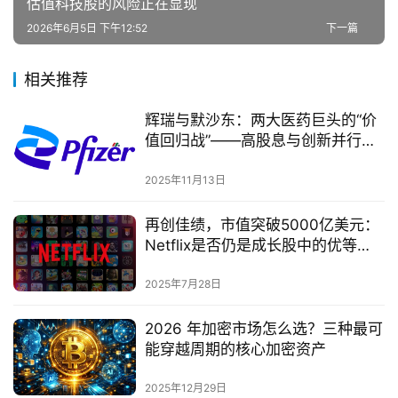
估值科技股的风险正在显现
2026年6月5日 下午12:52
下一篇
相关推荐
辉瑞与默沙东：两大医药巨头的“价
值回归战”——高股息与创新并行的
黄金机会
2025年11月13日
再创佳绩，市值突破5000亿美元：
Netflix是否仍是成长股中的优等
生？
2025年7月28日
2026 年加密市场怎么选？三种最可
能穿越周期的核心加密资产
2025年12月29日