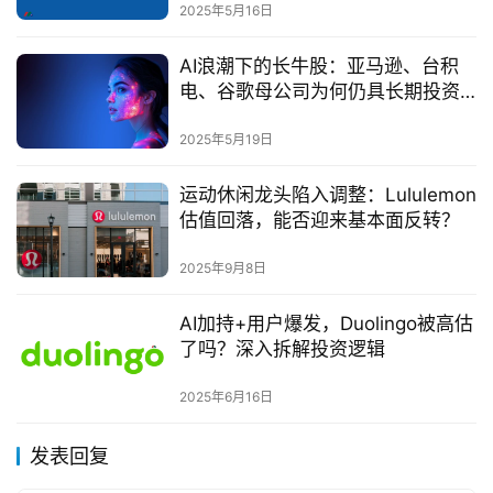
2025年5月16日
AI浪潮下的长牛股：亚马逊、台积
电、谷歌母公司为何仍具长期投资
吸引力？
2025年5月19日
运动休闲龙头陷入调整：Lululemon
估值回落，能否迎来基本面反转？
2025年9月8日
AI加持+用户爆发，Duolingo被高估
了吗？深入拆解投资逻辑
2025年6月16日
发表回复