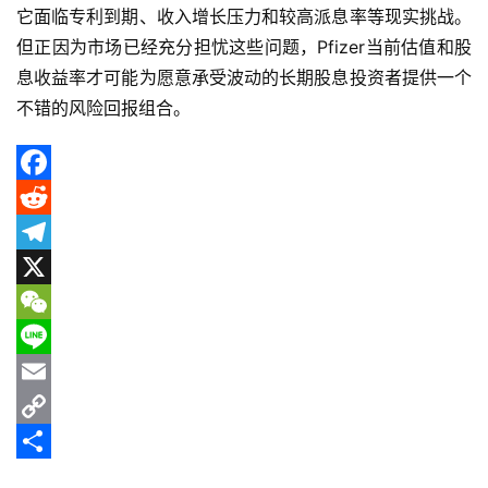
它面临专利到期、收入增长压力和较高派息率等现实挑战。
但正因为市场已经充分担忧这些问题，Pfizer当前估值和股
息收益率才可能为愿意承受波动的长期股息投资者提供一个
不错的风险回报组合。
F
a
R
c
e
T
e
d
e
X
b
d
l
W
o
i
e
e
L
o
t
g
C
i
E
k
r
h
n
m
C
a
a
e
a
o
分