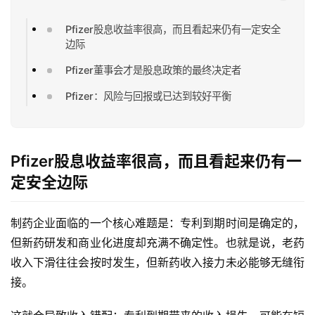
Pfizer股息收益率很高，而且看起来仍有一定安全
边际
Pfizer董事会才是股息政策的最终决定者
Pfizer：风险与回报或已达到较好平衡
Pfizer股息收益率很高，而且看起来仍有一
定安全边际
制药企业面临的一个核心难题是：专利到期时间是确定的，
但新药研发和商业化进度却充满不确定性。也就是说，老药
收入下滑往往会按时发生，但新药收入接力未必能够无缝衔
接。