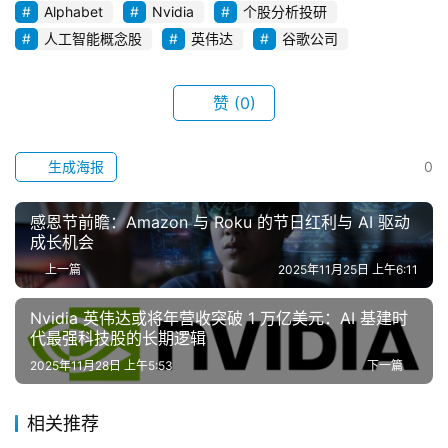
i
Alphabet
Nvidia
个股分析投研
n
人工智能概念股
英伟达
谷歌公司
k
赞
(0)
生成海报
0
感恩节前瞻：Amazon 与 Roku 的节日红利与 AI 驱动
成长机会
上一篇
2025年11月25日 上午6:11
Nvidia 英伟达或将年营收突破 1 万亿美元：AI 基建时
代最强科技股的长期逻辑
2025年11月28日 上午5:53
下一篇
相关推荐