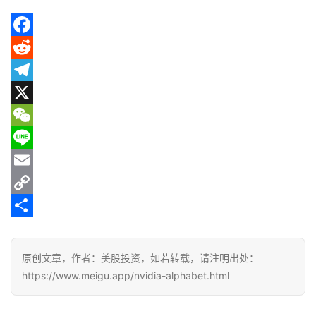
F
a
R
c
e
T
e
d
e
X
b
d
l
W
o
i
e
e
L
o
t
g
C
i
E
k
r
h
n
m
C
a
a
e
a
o
分
m
t
i
p
享
原创文章，作者：美股投资，如若转载，请注明出处：
l
y
https://www.meigu.app/nvidia-alphabet.html
L