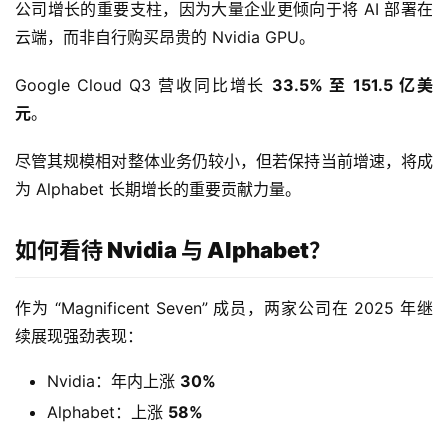
公司增长的重要支柱，因为大量企业更倾向于将 AI 部署在
户
指
云端，而非自行购买昂贵的 Nvidia GPU。
南
Google Cloud Q3 营收同比增长 
33.5% 至 151.5 亿美
元
。
美
股
尽管其规模相对整体业务仍较小，但若保持当前增速，将成
投
资
为 Alphabet 长期增长的重要贡献力量。
资
讯
如何看待 Nvidia 与 Alphabet？
作为 “Magnificent Seven” 成员，两家公司在 2025 年继
续展现强劲表现：
Nvidia：年内上涨
30%
Alphabet：上涨
58%