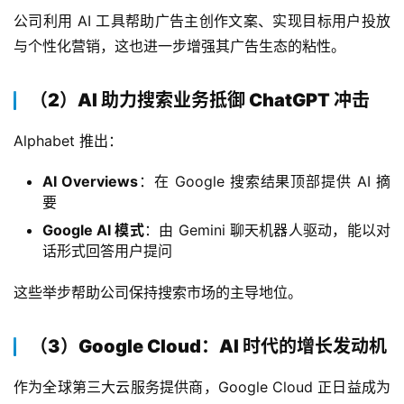
公司利用 AI 工具帮助广告主创作文案、实现目标用户投放
与个性化营销，这也进一步增强其广告生态的粘性。
首
（2）AI 助力搜索业务抵御 ChatGPT 冲击
页
Alphabet 推出：
美
AI Overviews
：在 Google 搜索结果顶部提供 AI 摘
股
要
A
Google AI 模式
：由 Gemini 聊天机器人驱动，能以对
P
话形式回答用户提问
P
下
这些举步帮助公司保持搜索市场的主导地位。
载
（3）Google Cloud：AI 时代的增长发动机
美
股
作为全球第三大云服务提供商，Google Cloud 正日益成为
开