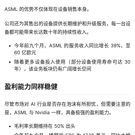
ASML 的优势不仅体现在设备销售本身。
美
股
公司还为其售出的设备提供长期维护和升级服务，每一台设
开
备都可能带来长达数十年的持续性收入。
户
指
今年前九个月，ASML 的服务收入同比增长 39%，至
南
60 亿欧元
随着更多设备投入使用（部分设备使用寿命可达 30
美
年），该业务板块仍有广阔增长空间
股
投
盈利能力同样稳健
资
资
讯
尽管市场对 AI 行业是否存在泡沫有所担忧，但需要注意的
是，ASML 与 Nvidia 一样，具备极强的盈利能力。
毛利率长期维持在 50% 出头