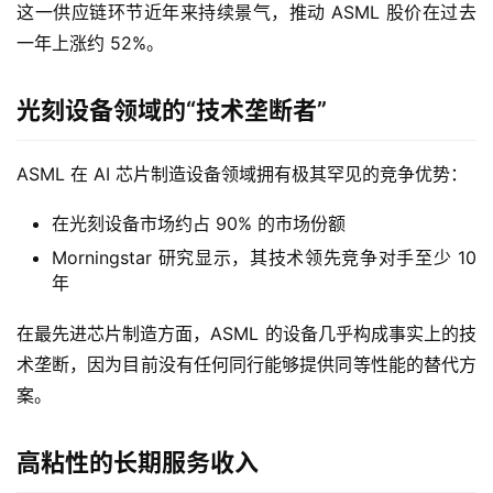
这一供应链环节近年来持续景气，推动 ASML 股价在过去
一年上涨约 52%。
光刻设备领域的“技术垄断者”
ASML 在 AI 芯片制造设备领域拥有极其罕见的竞争优势：
在光刻设备市场约占 90% 的市场份额
首
Morningstar 研究显示，其技术领先竞争对手至少 10
页
年
美
在最先进芯片制造方面，ASML 的设备几乎构成事实上的技
股
术垄断，因为目前没有任何同行能够提供同等性能的替代方
A
案。
P
P
下
高粘性的长期服务收入
载