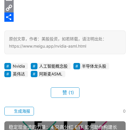
o
t
g
C
i
E
k
r
h
n
m
C
a
a
e
a
o
分
m
t
i
p
享
原创文章，作者：美股投资，如若转载，请注明出处：
l
y
https://www.meigu.app/nvidia-asml.html
L
i
Nvidia
人工智能概念股
半导体龙头股
n
英伟达
阿斯麦ASML
k
赞
(1)
生成海报
0
稳定现金流的力量：4 只高分红 ETF 如何助你构建长