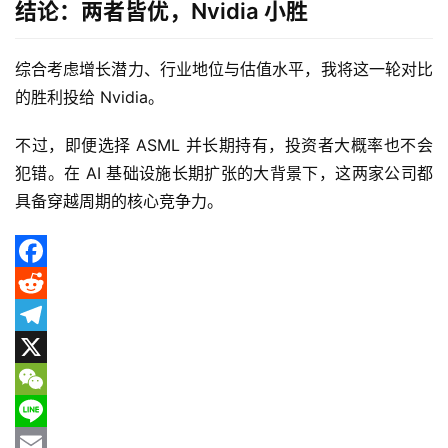
结论：两者皆优，Nvidia 小胜
综合考虑增长潜力、行业地位与估值水平，我将这一轮对比
的胜利投给 Nvidia。
不过，即便选择 ASML 并长期持有，投资者大概率也不会
犯错。在 AI 基础设施长期扩张的大背景下，这两家公司都
具备穿越周期的核心竞争力。
F
a
R
c
e
T
e
d
e
X
b
d
l
W
o
i
e
e
L