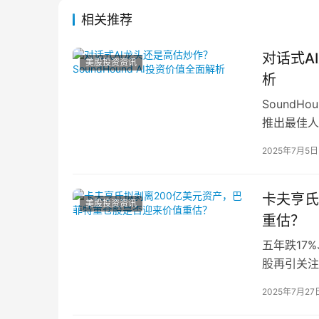
相关推荐
对话式A
美股投资资讯
析
SoundH
推出最佳人
达（Nvidi
2025年7月5日
卡夫亨氏
美股投资资讯
重估？
五年跌17
股再引关注
尔·哈撒韦（N
2025年7月27