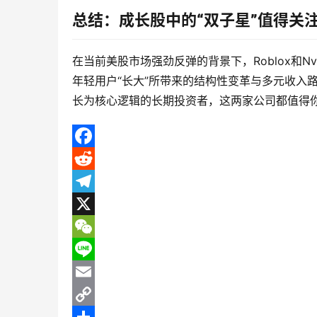
总结：成长股中的“双子星”值得关
在当前美股市场强劲反弹的背景下，Roblox和N
年轻用户“长大”所带来的结构性变革与多元收入
长为核心逻辑的长期投资者，这两家公司都值得
F
a
R
c
e
T
e
d
e
X
b
d
l
W
o
i
e
e
L
o
t
g
C
i
E