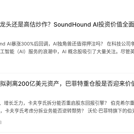
I龙头还是高估炒作？SoundHound AI投资价值全
ound AI暴涨300%后回调，AI独角兽还值得押注吗？ 在科技公司
工智能（AI）服务的浪潮中，AI 概念股吸引了大量关注。尽管
a）等…
拟剥离200亿美元资产，巴菲特重仓股是否迎来价
%、增长乏力，卡夫亨氏拆分能否重启股东回报引擎？ 伯克希尔
，卡夫亨氏考虑分拆业务能否逆转颓势？ 沃伦·巴菲特旗下的伯
YSE: BRK.A …
日