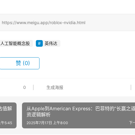
w.meigu.app/roblox-nvidia.html
人工智能概念股
英伟达
赞
(0)
0
生成海报
与估值解
从Apple到American Express：巴菲特的“长赢之
资逻辑解析
上午5:45
2025年7月17日 上午8:00
下