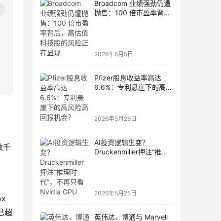
Broadcom 业绩强劲仍遭
抛售：100 倍市盈率背
后，高估值科技股的风险
正在显现
2026年6月5日
Pfizer股息收益率高达
6.6%：专利悬崖下的高风
险高回报机会？
2026年5月26日
AI投资逻辑生变？
数千
Druckenmiller押注“推理
时代”，不再只看Nvidia
GPU
2026年5月25日
x
已超
英伟达、博通与 Marvell