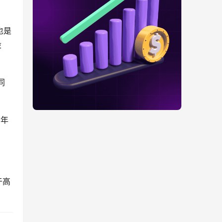
也是
设
同
财年
于高