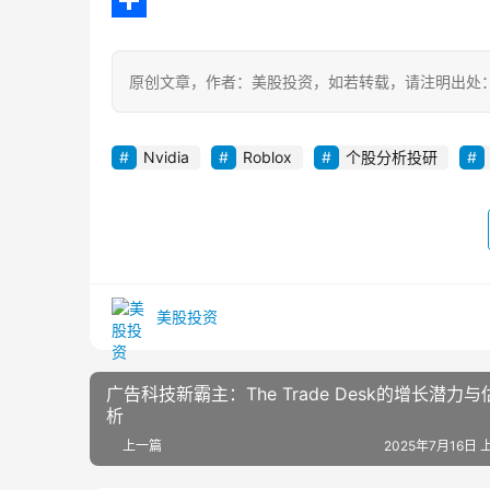
k
r
h
n
m
C
a
a
e
a
o
分
m
t
i
p
享
原创文章，作者：美股投资，如若转载，请注明出处：https://ww
l
y
L
Nvidia
Roblox
个股分析投研
i
n
k
美股投资
广告科技新霸主：The Trade Desk的增长潜力
析
上一篇
2025年7月16日 