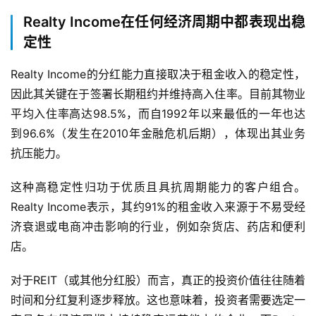
A
Realty Income在任何经济周期中都表现出稳
P
定性
P
下
Realty Income的分红能力直接取决于租金收入的稳定性，
载
因此其关键在于签署长期租约并维持高入住率。目前其物业
平均入住率高达98.5%，而自1992年以来最低的一年也达
美
到96.6%（发生在2010年金融危机后期），体现出其业务
股
抗压能力。
开
户
这种高稳定性归功于优质且具抗周期能力的客户组合。
指
南
Realty Income表示，其约91%的租金收入来源于不易受经
济衰退或电商冲击影响的行业，例如杂货店、药店和便利
美
店。
股
投
对于REIT（或其他分红股）而言，真正的投资价值往往随着
资
时间和分红复利逐步释放。这也意味着，投资者需要选定一
资