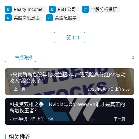
i
Realty Income
REIT公司
个股分析投研
n
美股高股息股
高股息股票
k
赞
(0)
生成海报
0
5只优质高息股年化收益超5%，低风险高分红的“被动
收入”组合来了！
上一篇
2025年6月17日 上午9:55
AI投资双雄之争：Nvidia与CoreWeave谁才是真正的
高增长王者？
2025年6月17日 上午11:58
下一篇
相关推荐