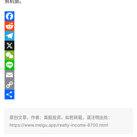
资机会。
F
a
R
c
e
T
e
d
e
X
b
d
l
W
o
i
e
e
L
o
t
g
C
i
E
k
r
h
n
m
C
a
a
e
a
o
分
m
t
i
p
享
原创文章，作者：美股投资，如若转载，请注明出处：
l
y
https://www.meigu.app/realty-income-8700.html
L