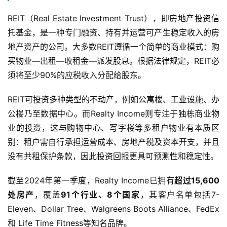
REIT（Real Estate Investment Trust），即房地产投资信
托基金，是一种专门融资、持有并运营可产生稳定收入的房
地产资产的公司。大多数REIT遵循一个简单的商业模式：购
买物业—出租—收租金—派发股息。根据法律规定，REIT必
须将至少90%的应税收入分配给股东。
REIT可投资多种类型的不动产，例如公寓楼、工业设施、办
公楼乃至数据中心。而Realty Income则专注于独栋商业物
业的投资，这与购物中心、写字楼等多租户物业有本质区
别：租户需自行承担运营成本、房地产税及资本开支，并且
没有共租保护条款，因此投资回报更具可预测性和稳定性。
截至2024年第一季度，Realty Income已拥有
超过15,600
处房产
，覆盖
91个行业、8个国家
，其客户名单包括7-
Eleven、Dollar Tree、Walgreens Boots Alliance、FedEx 
和 Life Time Fitness等知名品牌。