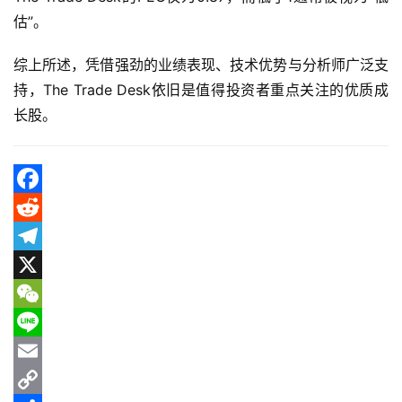
投
估”。
资
资
综上所述，凭借强劲的业绩表现、技术优势与分析师广泛支
讯
持，The Trade Desk依旧是值得投资者重点关注的优质成
长股。
F
a
R
c
e
T
e
d
e
X
b
d
l
W
o
i
e
e
L
o
t
g
C
i
E