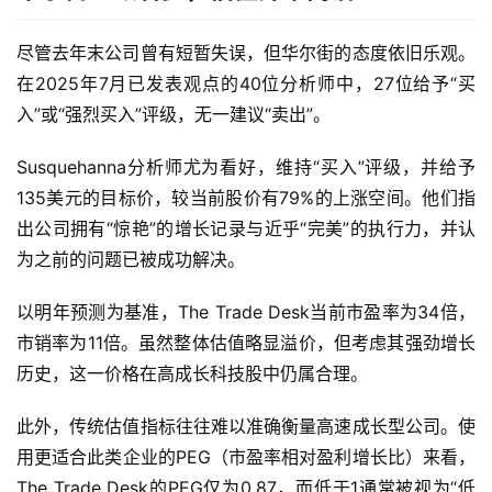
美
尽管去年末公司曾有短暂失误，但华尔街的态度依旧乐观。
股
A
在2025年7月已发表观点的40位分析师中，27位给予“买
P
入”或“强烈买入”评级，无一建议“卖出”。
P
下
Susquehanna分析师尤为看好，维持“买入”评级，并给予
载
135美元的目标价，较当前股价有79%的上涨空间。他们指
出公司拥有“惊艳”的增长记录与近乎“完美”的执行力，并认
美
为之前的问题已被成功解决。
股
开
以明年预测为基准，The Trade Desk当前市盈率为34倍，
户
市销率为11倍。虽然整体估值略显溢价，但考虑其强劲增长
指
历史，这一价格在高成长科技股中仍属合理。
南
此外，传统估值指标往往难以准确衡量高速成长型公司。使
美
用更适合此类企业的PEG（市盈率相对盈利增长比）来看，
股
The Trade Desk的PEG仅为0.87，而低于1通常被视为“低