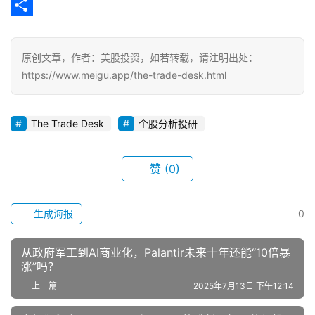
k
r
h
n
m
C
a
a
e
a
o
分
m
t
i
p
享
原创文章，作者：美股投资，如若转载，请注明出处：
l
y
https://www.meigu.app/the-trade-desk.html
L
i
The Trade Desk
个股分析投研
n
k
赞
(0)
生成海报
0
从政府军工到AI商业化，Palantir未来十年还能“10倍暴
涨”吗？
上一篇
2025年7月13日 下午12:14