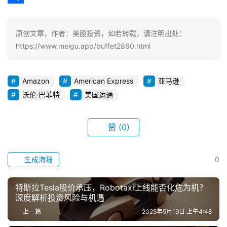
a
a
e
a
o
分
m
t
i
p
享
原创文章，作者：美股投资，如若转载，请注明出处：
l
y
https://www.meigu.app/buffet2860.html
L
i
Amazon
American Express
亚马逊
n
沃伦·巴菲特
美国运通
k
赞
(0)
生成海报
0
特斯拉Tesla股价承压，Robotaxi上线能否化危为机？
深度解析投资风险与机遇
上一篇
2025年5月19日 上午4:48