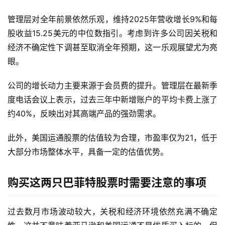
管理层对全年前景依然乐观，维持2025年营收增长9%和每
股收益15.25美元的中位数指引。考虑到许多公司因关税和
经济不确定性下调甚至取消全年预期，这一乐观展望尤为亮
眼。
公司的增长动力主要来源于会员费的提升。管理层在最新季
首
度电话会议上表示，过去三年中新增账户的平均卡费上涨了
页
约40%，反映出对其高端产品的强劲需求。
美
此外，美国运通股票的估值较为合理，市盈率仅为21，低于
股
大部分市场整体水平，具备一定的估值优势。
A
P
P
购买这两只巴菲特股票时需要注意的事项
下
载
过去数月市场波动较大，关税和经济环境依然充满不确定