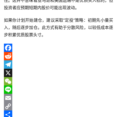
性。这并不意味着亚马逊和美国运通不是优质买入标的，但
美
投资者应预期短期内股价可能出现波动。
股
开
如果你计划开始建仓，建议采取“定投”策略：初期先小量买
户
入，随后逐步加仓。此方式有助于分散风险，以较低成本逐
指
南
步积累优质股票头寸。
美
股
F
投
a
R
资
c
e
T
资
讯
e
d
e
X
b
d
l
W
o
i
e
e
L
o
t
g
C
i
E
k
r
h
n
m
C