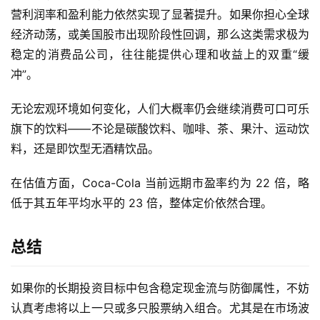
股
营利润率和盈利能力依然实现了显著提升。如果你担心全球
A
经济动荡，或美国股市出现阶段性回调，那么这类需求极为
P
稳定的消费品公司，往往能提供心理和收益上的双重“缓
P
下
冲”。
载
无论宏观环境如何变化，人们大概率仍会继续消费可口可乐
旗下的饮料——不论是碳酸饮料、咖啡、茶、果汁、运动饮
美
股
料，还是即饮型无酒精饮品。
开
户
在估值方面，Coca-Cola 当前远期市盈率约为 22 倍，略
指
低于其五年平均水平的 23 倍，整体定价依然合理。
南
总结
美
股
如果你的长期投资目标中包含稳定现金流与防御属性，不妨
投
资
认真考虑将以上一只或多只股票纳入组合。尤其是在市场波