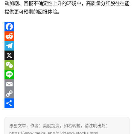
资
动加剧、回报不确定性上升的环境中，高质量分红股往往能
讯
提供更可预期的回报体验。
F
a
R
c
e
T
e
d
e
X
b
d
l
W
o
i
e
e
L
o
t
g
C
i
E
k
r
h
n
m
C
a
a
e
a
o
分
m
t
i
p
享
原创文章，作者：美股投资，如若转载，请注明出处：
l
y
https://www.meigu.app/dividend-stocks.html