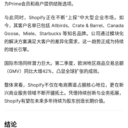
为Prime会员和商户提供结账选项。
页
与此同时，Shopify正在不断“上探”中大型企业市场。如
美
今，其客户名单已包括 Allbirds、Crate & Barrel、Canada 
股
Goose、Miele、Starbucks 等知名品牌。公司通过模块化
A
P
的解决方案满足大客户的差异化需求，这一趋势正成为持续
P
的增长引擎。
下
载
国际市场同样潜力巨大。第二季度，欧洲地区商品交易总额
（GMV）同比大增42%，凸显全球扩张的成效。
美
股
整体来看，Shopify不仅在电商赛道占据核心地位，更在新
开
兴商业服务领域不断开疆拓土。凭借持续创新与业务拓展，
户
Shopify有望在未来多年持续为股东创造长期价值。
指
南
结论
美