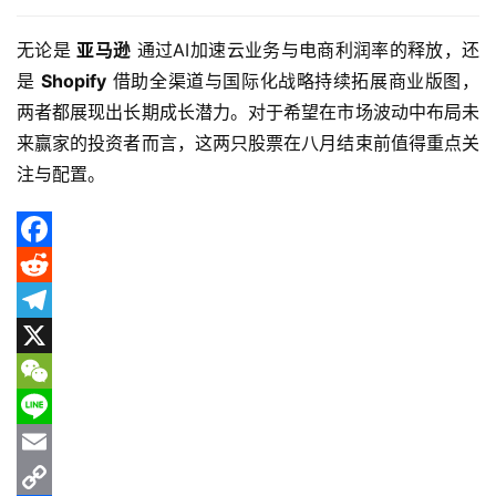
股
无论是 
亚马逊
 通过AI加速云业务与电商利润率的释放，还
投
资
是 
Shopify
 借助全渠道与国际化战略持续拓展商业版图，
资
两者都展现出长期成长潜力。对于希望在市场波动中布局未
讯
来赢家的投资者而言，这两只股票在八月结束前值得重点关
注与配置。
F
a
R
c
e
T
e
d
e
X
b
d
l
W
o
i
e
e
L
o
t
g
C
i
E