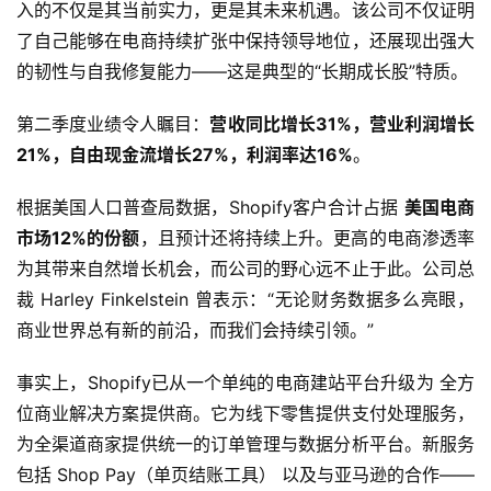
入的不仅是其当前实力，更是其未来机遇。该公司不仅证明
了自己能够在电商持续扩张中保持领导地位，还展现出强大
的韧性与自我修复能力——这是典型的“长期成长股”特质。
第二季度业绩令人瞩目：
营收同比增长31%，营业利润增长
21%，自由现金流增长27%，利润率达16%
。
根据美国人口普查局数据，Shopify客户合计占据 
美国电商
市场12%的份额
，且预计还将持续上升。更高的电商渗透率
为其带来自然增长机会，而公司的野心远不止于此。公司总
裁 Harley Finkelstein 曾表示：“无论财务数据多么亮眼，
商业世界总有新的前沿，而我们会持续引领。”
事实上，Shopify已从一个单纯的电商建站平台升级为 全方
位商业解决方案提供商。它为线下零售提供支付处理服务，
为全渠道商家提供统一的订单管理与数据分析平台。新服务
包括 Shop Pay（单页结账工具） 以及与亚马逊的合作——
首