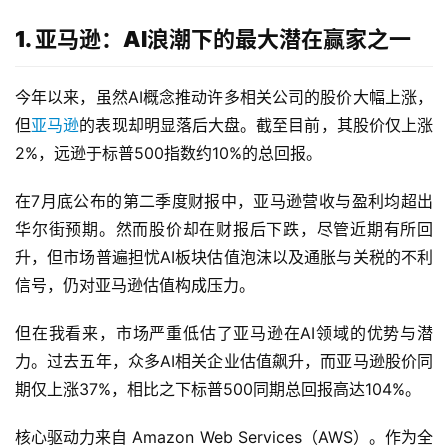
1. 亚马逊：AI浪潮下的最大潜在赢家之一
今年以来，虽然AI概念推动许多相关公司的股价大幅上涨，
但
亚马逊
的表现却明显落后大盘。截至目前，其股价仅上涨
2%，远逊于标普500指数约10%的总回报。
在7月底公布的第二季度财报中，亚马逊营收与盈利均超出
华尔街预期。然而股价却在财报后下跌，尽管近期有所回
升，但市场普遍担忧AI板块估值泡沫以及通胀与关税的不利
信号，仍对亚马逊估值构成压力。
但在我看来，市场严重低估了亚马逊在AI领域的优势与潜
力。过去五年，众多AI相关企业估值飙升，而亚马逊股价同
期仅上涨37%，相比之下标普500同期总回报高达104%。
核心驱动力来自 Amazon Web Services（AWS）。作为全