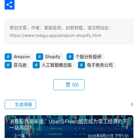
k
r
h
n
m
C
a
a
e
a
o
分
m
t
i
p
享
原创文章，作者：美股投资，如若转载，请注明出处：
l
y
https://www.meigu.app/amazon-shopify.html
L
i
Amazon
Shopify
个股分析投研
n
亚马逊
人工智能概念股
电子商务公司
k
赞
(0)
生成海报
0
消费股热潮未退：Uber与Fiverr能否成为零工经济的下
一站风口？
上一篇
2025年8月21日 下午1:51