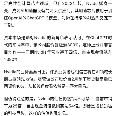
足高性能计算芯片领域。但自2022年起，Nvidia摇身一
变，成为AI加速器设备的龙头供应商。其加速芯片被用于训
练OpenAI的ChatGPT-3模型，为仍在持续的AI热潮奠定了
基础。
资本市场迅速对Nvidia的新角色表示认可。在ChatGPT时
代的前两年中，该公司股价暴涨逾800%。这种上涨并非盲
目炒作——同期Nvidia年营收翻了四倍，自由现金流飙升
1,380%。
Nvidia的业务蒸蒸日上，许多投资者也相信它将在AI领域长
期占据领先地位。尽管该公司股价自2月创下历史新高后已
回调约10%，从长线角度看依然是一匹大黑马。
但值得注意的是，Nvidia的估值仍然“高不可攀”：当前市销
率为25倍，自由现金流倍数则高达54倍。即便是增长迅猛
的科技巨头，这样的估值也属少见。