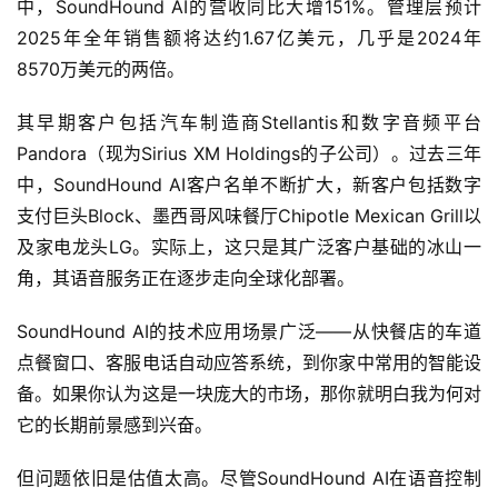
中，SoundHound AI的营收同比大增151%。管理层预计
2025年全年销售额将达约1.67亿美元，几乎是2024年
首
页
8570万美元的两倍。
其早期客户包括汽车制造商Stellantis和数字音频平台
美
Pandora（现为Sirius XM Holdings的子公司）。过去三年
股
A
中，SoundHound AI客户名单不断扩大，新客户包括数字
P
支付巨头Block、墨西哥风味餐厅Chipotle Mexican Grill以
P
及家电龙头LG。实际上，这只是其广泛客户基础的冰山一
下
角，其语音服务正在逐步走向全球化部署。
载
SoundHound AI的技术应用场景广泛——从快餐店的车道
美
点餐窗口、客服电话自动应答系统，到你家中常用的智能设
股
备。如果你认为这是一块庞大的市场，那你就明白我为何对
开
它的长期前景感到兴奋。
户
指
但问题依旧是估值太高。尽管SoundHound AI在语音控制
南