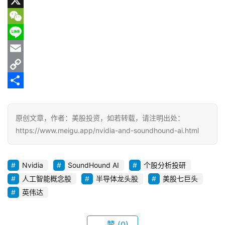
e
d
e
X
b
d
l
W
o
i
e
e
L
o
t
g
C
i
E
k
r
h
n
m
C
a
a
e
a
o
分
m
t
i
p
享
原创文章，作者：美股投资，如若转载，请注明出处：
l
y
https://www.meigu.app/nvidia-and-soundhound-ai.html
L
i
Nvidia
SoundHound AI
个股分析投研
n
人工智能概念股
半导体龙头股
美股七巨头
k
英伟达
赞
(0)