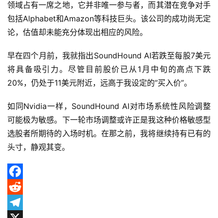
领域占有一席之地，它并非唯一参与者，而其潜在竞争对手
包括Alphabet和Amazon等科技巨头。该公司的成功尚无定
美
论，估值却未能充分体现出相应的风险。
股
投
早在四个月前，我就指出SoundHound AI若跌至每股7美元
资
资
将具备吸引力。尽管目前股价已从1月中旬的高点下跌
讯
20%，仍处于11美元附近，远高于我设定的“买入价”。
如同Nvidia一样，SoundHound AI对市场系统性风险调整
可能极为敏感。下一轮市场调整或许正是我这种价格敏感型
选股者所期待的入场时机。在那之前，我将继续持有已有的
头寸，静观其变。
F
a
R
c
e
T