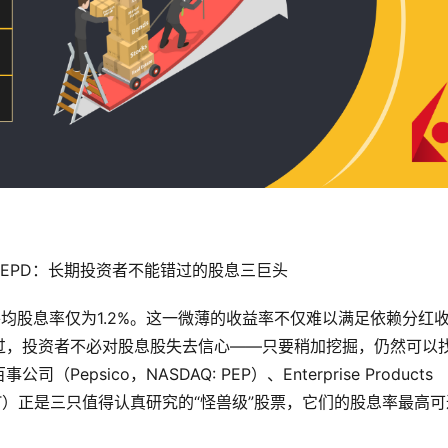
C）的平均股息率仅为1.2%。这一微薄的收益率不仅难以满足依赖分红
过，投资者不必对股息股失去信心——只要稍加挖掘，仍然可以
sico，NASDAQ: PEP）、Enterprise Products 
SE: MDT）正是三只值得认真研究的“怪兽级”股票，它们的股息率最高