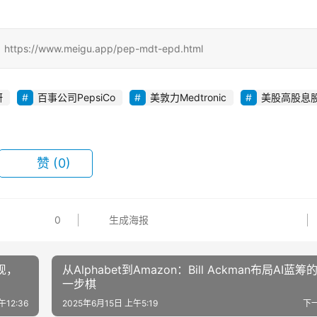
ww.meigu.app/pep-mdt-epd.html
研
百事公司PepsiCo
美敦力Medtronic
美股高股息
赞
(0)
0
生成海报
现，
从Alphabet到Amazon：Bill Ackman布局AI蓝筹
一步棋
午12:36
2025年6月15日 上午5:19
下