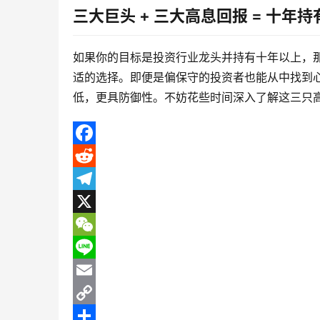
三大巨头 + 三大高息回报 = 十年
如果你的目标是投资行业龙头并持有十年以上，那么百事公司
适的选择。即便是偏保守的投资者也能从中找到心仪
低，更具防御性。不妨花些时间深入了解这三只
F
a
R
c
e
T
e
d
e
X
b
d
l
W
o
i
e
e
L
o
t
g
C
i
E
k
r
h
n
m
C