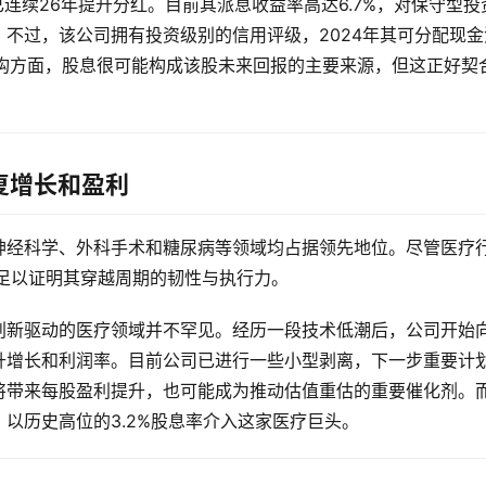
se已连续26年提升分红。目前其派息收益率高达6.7%，对保守型投
不过，该公司拥有投资级别的信用评级，2024年其可分配现金
结构方面，股息很可能构成该股未来回报的主要来源，但这正好契
复增长和盈利
神经科学、外科手术和糖尿病等领域均占据领先地位。尽管医疗
足以证明其穿越周期的韧性与执行力。
创新驱动的医疗领域并不罕见。经历一段技术低潮后，公司开始
升增长和利润率。目前公司已进行一些小型剥离，下一步重要计
将带来每股盈利提升，也可能成为推动估值重估的重要催化剂。
以历史高位的3.2%股息率介入这家医疗巨头。