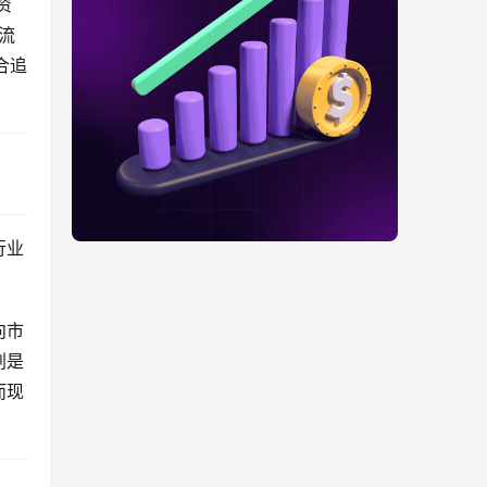
资
流
合追
行业
向市
划是
而现