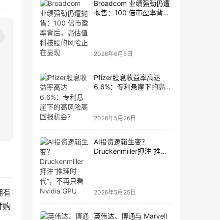
Broadcom 业绩强劲仍遭
抛售：100 倍市盈率背
后，高估值科技股的风险
正在显现
2026年6月5日
Pfizer股息收益率高达
6.6%：专利悬崖下的高风
险高回报机会？
2026年5月26日
AI投资逻辑生变？
Druckenmiller押注“推理
时代”，不再只看Nvidia
GPU
拥有
2026年5月25日
并购
英伟达、博通与 Marvell