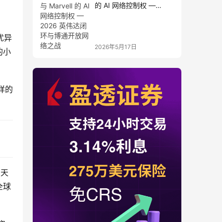
的 AI 网络控制权 —
2026 英伟达闭环与博通
开放网络之战
优异
2026年5月17日
的小
样的
和天
全球