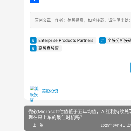
a
a
e
a
o
分
m
t
i
p
享
原创文章，作者：美股投资，如若转载，请注明出处：https://w
l
y
L
Enterprise Products Partners
个股分析投
i
高股息股票
n
k
美股投资
微软Microsoft估值低于五年均值，AI红利持续兑
现在是上车的最佳时机吗？
上一篇
2025年6月14日 上